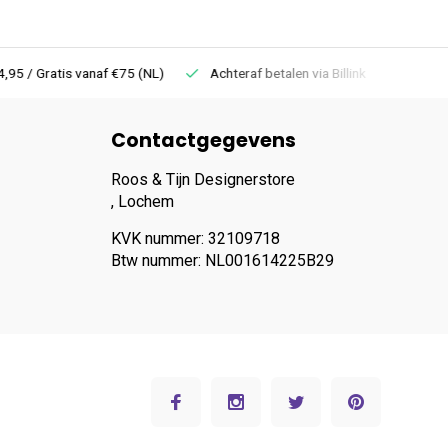
 Gratis vanaf €75 (NL)
Achteraf betalen via Billink
Niet goed =
Contactgegevens
Roos & Tijn Designerstore
, Lochem
KVK nummer: 32109718
Btw nummer: NL001614225B29