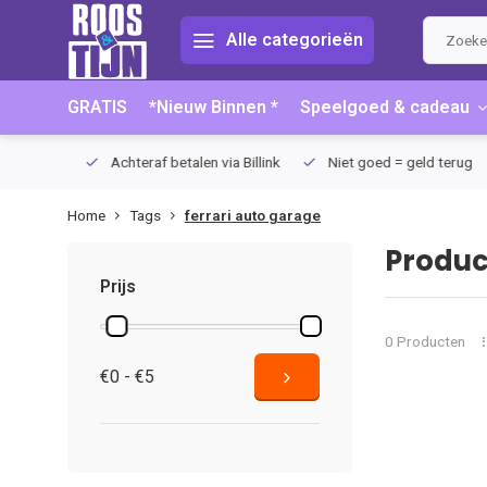
Alle categorieën
GRATIS
*Nieuw Binnen *
Speelgoed & cadeau
75 (NL)
Achteraf betalen via Billink
Niet goed = geld terug
Home
Tags
ferrari auto garage
Produc
Prijs
0 Producten
€0 - €5