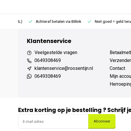
75 (NL)
Achteraf betalen via Billink
Niet goed = geld terug
Klantenservice
Veelgestelde vragen
Betaalmet
0649308469
Verzenden,
klantenservice@roosentijn.nl
Contact
0649308469
Mijn accou
Herroepin
Extra korting op je bestelling ? Schrijf 
Abonneer