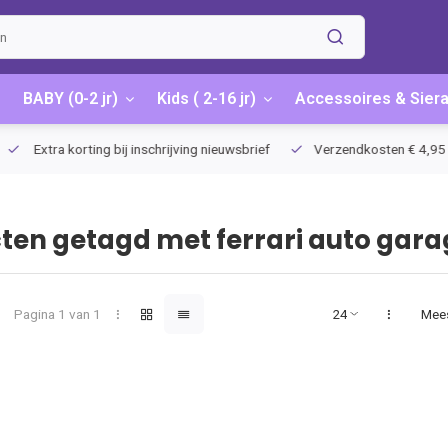
BABY (0-2 jr)
Kids ( 2-16 jr)
Accessoires & Sier
Extra korting bij inschrijving nieuwsbrief
Verzendkosten € 4,95 / G
ten getagd met ferrari auto gara
Pagina 1 van 1
Mee