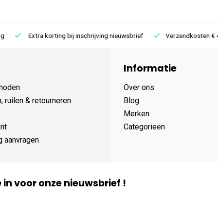
Extra korting bij inschrijving nieuwsbrief
Verzendkosten € 4,95 /
Informatie
hoden
Over ons
 ruilen & retourneren
Blog
Merken
nt
Categorieën
g aanvragen
je in voor onze nieuwsbrief !