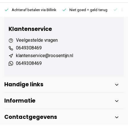
Achteraf betalen via Billink
Niet goed = geld terug
Extr
Klantenservice
Veelgestelde vragen
0649308469
klantenservice@roosentijn.nl
0649308469
Handige links
Informatie
Contactgegevens