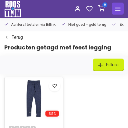
0
Achteraf betalen via Billink
Niet goed = geld terug
Extra
Terug
Producten getagd met feest legging
Filters
-35%