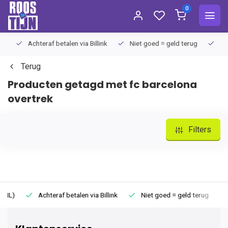
0
Achteraf betalen via Billink
Niet goed = geld terug
Extra
Terug
Producten getagd met fc barcelona
overtrek
Filters
Achteraf betalen via Billink
Niet goed = geld terug
Extr