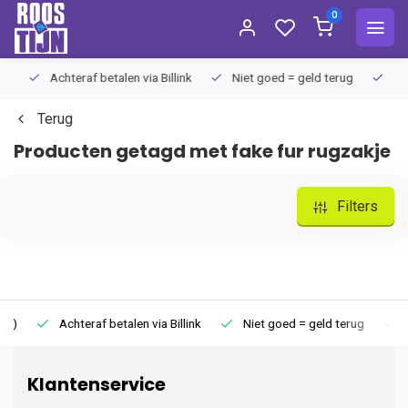
0
Achteraf betalen via Billink
Niet goed = geld terug
Extra
Terug
Producten getagd met fake fur rugzakje
Filters
Achteraf betalen via Billink
Niet goed = geld terug
Extr
Klantenservice