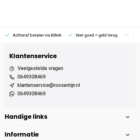
Achteraf betalen via Billink
Niet goed = geld terug
Extr
Klantenservice
Veelgestelde vragen
0649308469
klantenservice@roosentijn.nl
0649308469
Handige links
Informatie