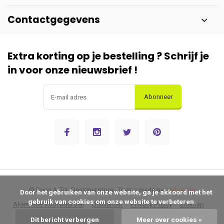
Contactgegevens
Extra korting op je bestelling ? Schrijf je
in voor onze nieuwsbrief !
Abonneer
© Roos & Tijn Designerstore
- Theme made by
Webdinge
      Door het gebruiken van onze website, ga je akkoord met het 
gebruik van cookies om onze website te verbeteren.

Algemene Voorwaarden
Disclaimer
Privacy Policy
Sitemap
Dit bericht verbergen
Meer over cookies »