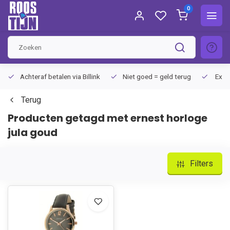
0
Achteraf betalen via Billink
Niet goed = geld terug
Extra
Terug
Producten getagd met ernest horloge
jula goud
Filters