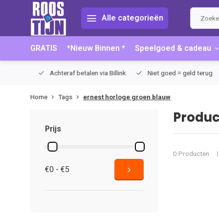
Alle categorieën
GRATIS
*Nieuw Binnen *
Speelgoed & cadeau
75 (NL)
Achteraf betalen via Billink
Niet goed = geld terug
Home
Tags
ernest horloge groen blauw
Produc
Prijs
0 Producten
€0 - €5