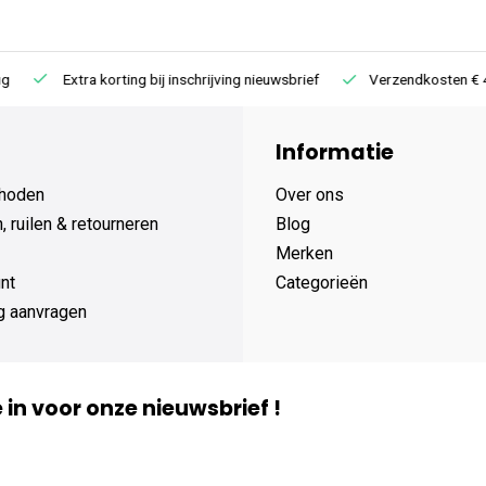
Extra korting bij inschrijving nieuwsbrief
Verzendkosten € 4,95 /
Informatie
hoden
Over ons
 ruilen & retourneren
Blog
Merken
nt
Categorieën
g aanvragen
je in voor onze nieuwsbrief !