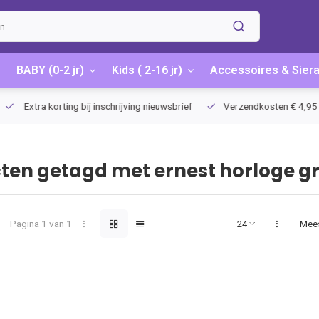
BABY (0-2 jr)
Kids ( 2-16 jr)
Accessoires & Sier
Extra korting bij inschrijving nieuwsbrief
Verzendkosten € 4,95 / G
ten getagd met ernest horloge g
Pagina 1 van 1
Mee