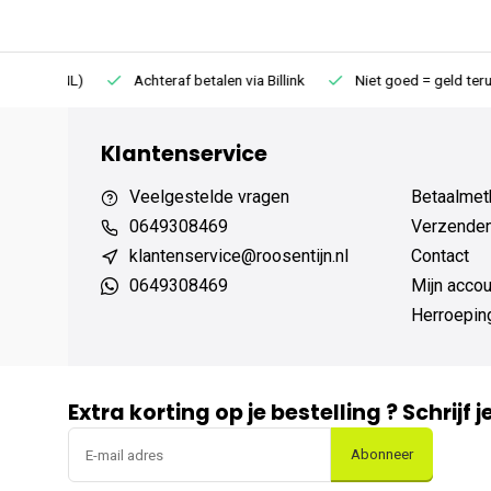
75 (NL)
Achteraf betalen via Billink
Niet goed = geld terug
Klantenservice
Veelgestelde vragen
Betaalmet
0649308469
Verzenden,
klantenservice@roosentijn.nl
Contact
0649308469
Mijn accou
Herroepin
Extra korting op je bestelling ? Schrijf 
Abonneer