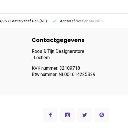
 Gratis vanaf €75 (NL)
Achteraf betalen via Billink
Niet goed =
Contactgegevens
Roos & Tijn Designerstore
, Lochem
KVK nummer: 32109718
Btw nummer: NL001614225B29