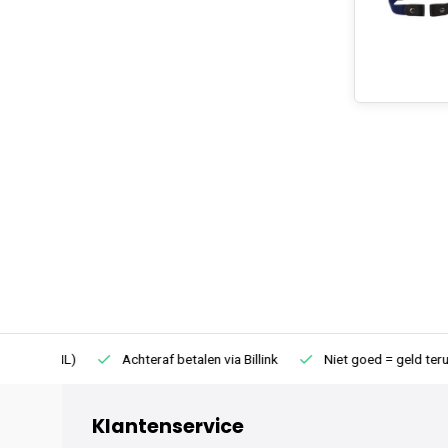
75 (NL)
Achteraf betalen via Billink
Niet goed = geld terug
Klantenservice