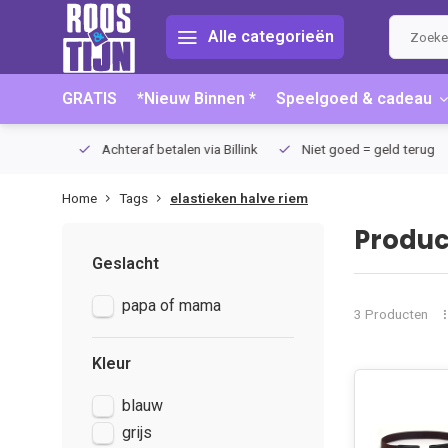
Alle categorieën
GRATIS
*Nieuw Binnen *
Speelgoed & cadeau
75 (NL)
Achteraf betalen via Billink
Niet goed = geld terug
Home
Tags
elastieken halve riem
Produc
Geslacht
papa of mama
3 Producten
Kleur
blauw
grijs