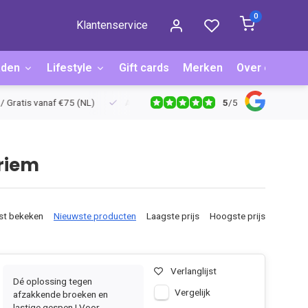
0
Klantenservice
aden
Lifestyle
Gift cards
Merken
Over ons
B
5
/
5
ratis vanaf €75 (NL)
Achteraf betalen via Billink
Niet goed = g
riem
st bekeken
Nieuwste producten
Laagste prijs
Hoogste prijs
Verlanglijst
Dé oplossing tegen
Vergelijk
afzakkende broeken en
lastige gespen ! Voor