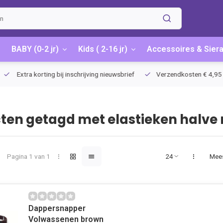
BABY (0-2 jr)
Kids ( 2-16 jr)
Accessoires & Sier
Extra korting bij inschrijving nieuwsbrief
Verzendkosten € 4,95 / G
ten getagd met elastieken halve 
Pagina 1 van 1
Mee
Dappersnapper
Volwassenen brown