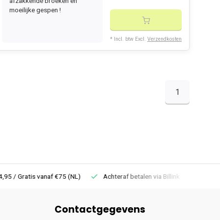
afzakkende broeken en
moeilijke gespen !
* Incl. btw Excl.
Verzendkosten
1
 Gratis vanaf €75 (NL)
Achteraf betalen via Billink
Niet goed =
Contactgegevens