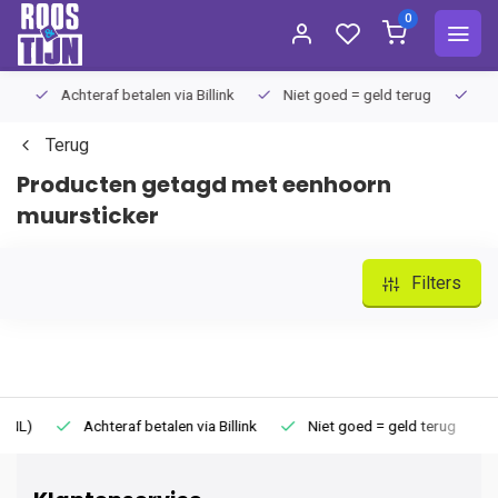
0
Achteraf betalen via Billink
Niet goed = geld terug
Extra
Terug
Producten getagd met eenhoorn
muursticker
Filters
Achteraf betalen via Billink
Niet goed = geld terug
Extr