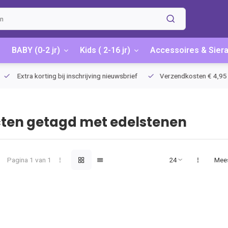
BABY (0-2 jr)
Kids ( 2-16 jr)
Accessoires & Sier
Extra korting bij inschrijving nieuwsbrief
Verzendkosten € 4,95 / G
ten getagd met edelstenen
Pagina 1 van 1
Mee