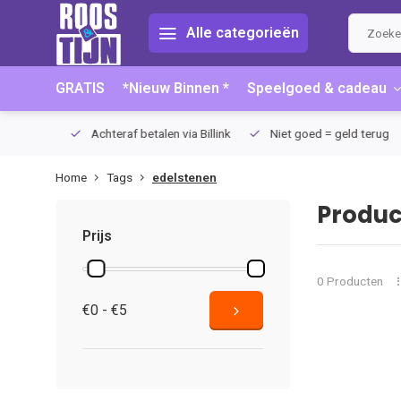
Alle categorieën
GRATIS
*Nieuw Binnen *
Speelgoed & cadeau
75 (NL)
Achteraf betalen via Billink
Niet goed = geld terug
Home
Tags
edelstenen
Produc
Prijs
0 Producten
€0 - €5