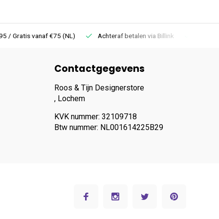
 Gratis vanaf €75 (NL)
Achteraf betalen via Billink
Niet goed =
Contactgegevens
Roos & Tijn Designerstore
, Lochem
KVK nummer: 32109718
Btw nummer: NL001614225B29