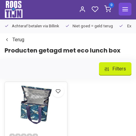
0
Achteraf betalen via Billink
Niet goed = geld terug
Extra
Terug
Producten getagd met eco lunch box
Filters