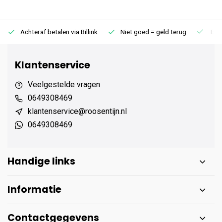
Achteraf betalen via Billink
Niet goed = geld terug
Extr
Klantenservice
Veelgestelde vragen
0649308469
klantenservice@roosentijn.nl
0649308469
Handige links
Informatie
Contactgegevens