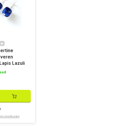
bertine
ilveren
Lapis Lazuli
aad
k
Verzendkosten