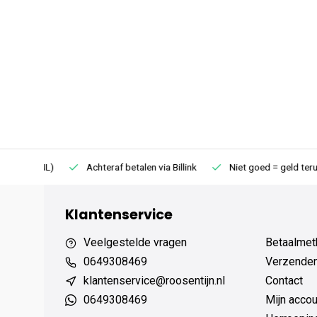
75 (NL)
Achteraf betalen via Billink
Niet goed = geld terug
Klantenservice
Veelgestelde vragen
Betaalmet
0649308469
Verzenden,
klantenservice@roosentijn.nl
Contact
0649308469
Mijn accou