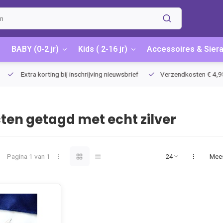
BABY (0-2 jr)
Kids ( 2-16 jr)
Accessoires & Sier
Extra korting bij inschrijving nieuwsbrief
Verzendkosten € 4,95 / G
ten getagd met echt zilver
Pagina 1 van 1
Mee