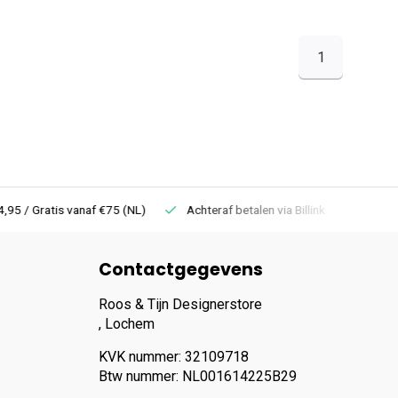
1
 Gratis vanaf €75 (NL)
Achteraf betalen via Billink
Niet goed =
Contactgegevens
Roos & Tijn Designerstore
, Lochem
KVK nummer: 32109718
Btw nummer: NL001614225B29