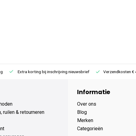
Extra korting bij inschrijving nieuwsbrief
Verzendkosten € 4,95 /
Informatie
hoden
Over ons
 ruilen & retourneren
Blog
Merken
nt
Categorieën