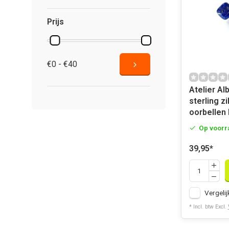
Prijs
€0 - €40
Atelier Al
sterling z
oorbellen 
Op voorr
39,95
*
Vergelij
* Incl. btw Excl.