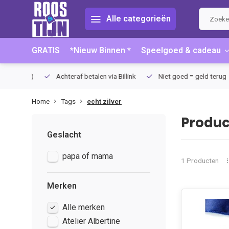
Alle categorieën
GRATIS
*Nieuw Binnen *
Speelgoed & cadeau
75 (NL)
Achteraf betalen via Billink
Niet goed = geld terug
Home
Tags
echt zilver
Produc
Geslacht
papa of mama
1 Producten
Merken
Alle merken
Atelier Albertine