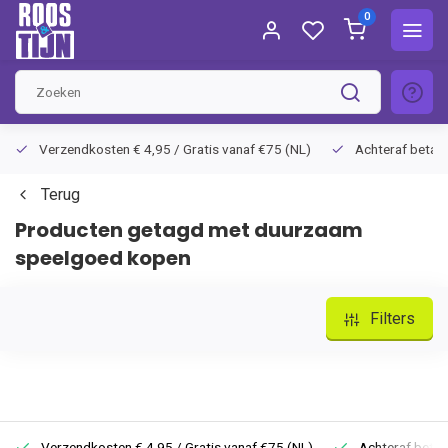
0
Verzendkosten € 4,95 / Gratis vanaf €75 (NL)
Achteraf betalen
Terug
Producten getagd met duurzaam
speelgoed kopen
Filters
Verzendkosten € 4,95 / Gratis vanaf €75 (NL)
Achteraf betale