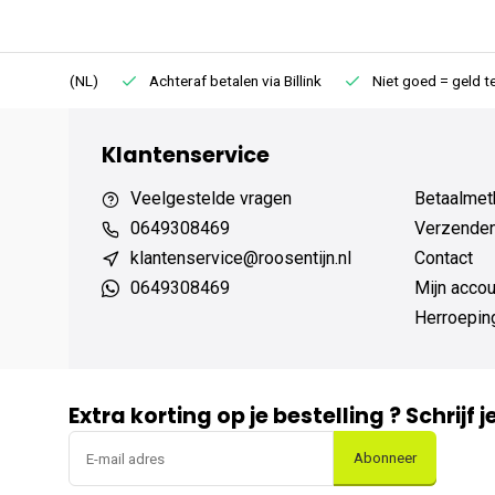
75 (NL)
Achteraf betalen via Billink
Niet goed = geld terug
Klantenservice
Veelgestelde vragen
Betaalmet
0649308469
Verzenden,
klantenservice@roosentijn.nl
Contact
0649308469
Mijn accou
Herroepin
Extra korting op je bestelling ? Schrijf 
Abonneer