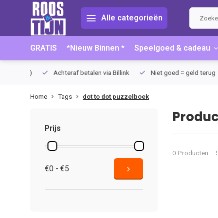
Alle categorieën
GRATIS
*Nieuw Binnen *
Speelgoed & cadeau
75 (NL)
Achteraf betalen via Billink
Niet goed = geld terug
Home
Tags
dot to dot puzzelboek
Produc
Prijs
0 Producten
€0 - €5