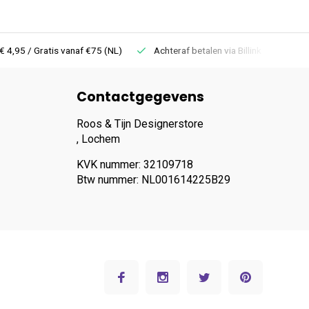
 Gratis vanaf €75 (NL)
Achteraf betalen via Billink
Niet goed =
Contactgegevens
Roos & Tijn Designerstore
, Lochem
KVK nummer: 32109718
Btw nummer: NL001614225B29