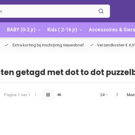
BABY (0-2 jr)
Kids ( 2-16 jr)
Accessoires & Sier
Extra korting bij inschrijving nieuwsbrief
Verzendkosten € 4,95 / G
ten getagd met dot to dot puzzel
Pagina 1 van 1
Mee