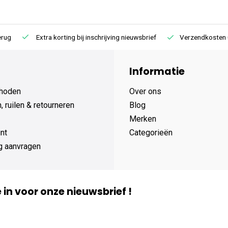
Extra korting bij inschrijving nieuwsbrief
Verzendkosten € 4,95 /
Informatie
hoden
Over ons
 ruilen & retourneren
Blog
Merken
nt
Categorieën
g aanvragen
je in voor onze nieuwsbrief !