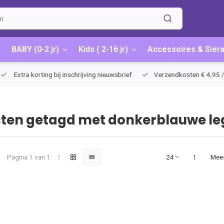
BABY (0-2 jr)
Kids ( 2-16 jr)
Accessoires & Sier
Extra korting bij inschrijving nieuwsbrief
Verzendkosten € 4,95 / G
ten getagd met donkerblauwe le
Pagina 1 van 1
Mee