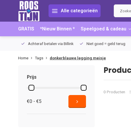
Alle categorieën
GRATIS
*Nieuw Binnen *
Speelgoed & cadeau
75 (NL)
Achteraf betalen via Billink
Niet goed = geld terug
Home
Tags
donkerblauwe legging meisje
Produc
Prijs
0 Producten
€0 - €5