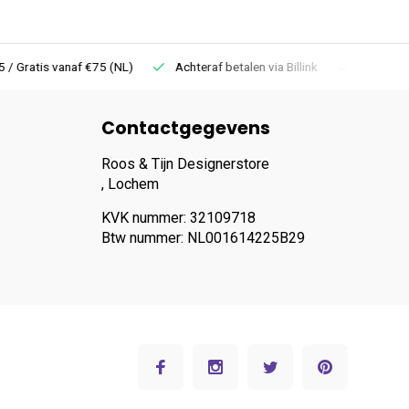
 Gratis vanaf €75 (NL)
Achteraf betalen via Billink
Niet goed =
Contactgegevens
Roos & Tijn Designerstore
, Lochem
KVK nummer: 32109718
Btw nummer: NL001614225B29