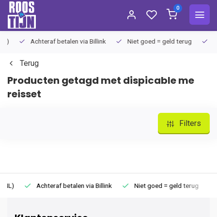
0
Achteraf betalen via Billink
Niet goed = geld terug
Extra
Terug
Producten getagd met dispicable me
reisset
Filters
Achteraf betalen via Billink
Niet goed = geld terug
Extr