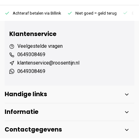
Achteraf betalen via Billink
Niet goed = geld terug
Extr
Klantenservice
Veelgestelde vragen
0649308469
klantenservice@roosentijn.nl
0649308469
Handige links
Informatie
Contactgegevens