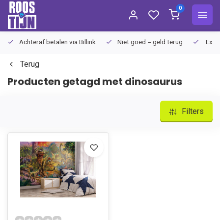
0
Achteraf betalen via Billink
Niet goed = geld terug
Extra
Terug
Producten getagd met dinosaurus
Filters