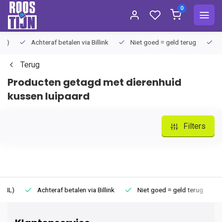
0
Achteraf betalen via Billink
Niet goed = geld terug
Extra
Terug
Producten getagd met dierenhuid
kussen luipaard
Filters
Achteraf betalen via Billink
Niet goed = geld terug
Extr