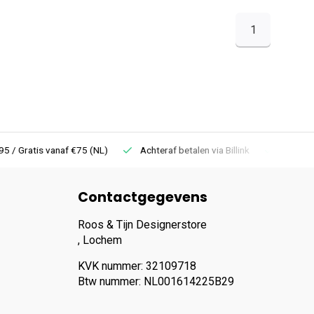
1
 Gratis vanaf €75 (NL)
Achteraf betalen via Billink
Niet goed =
Contactgegevens
Roos & Tijn Designerstore
, Lochem
KVK nummer: 32109718
Btw nummer: NL001614225B29