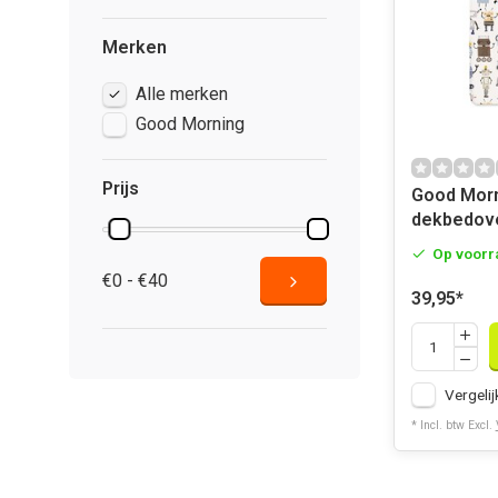
Merken
Alle merken
Good Morning
Prijs
Good Morning 
dekbedove
Op voorr
€0 - €40
39,95
*
Vergelij
* Incl. btw Excl.