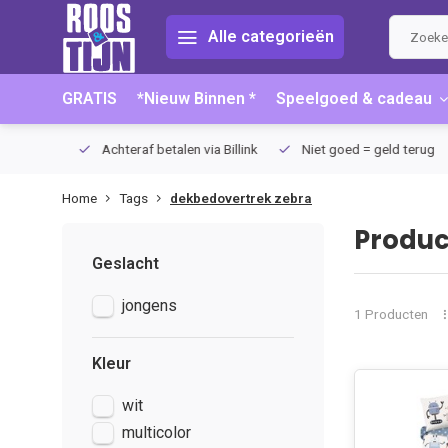
Alle categorieën
GRATIS
*Nieuw Binnen *
Speelgoed & cadeau
75 (NL)
Achteraf betalen via Billink
Niet goed = geld terug
Home
Tags
dekbedovertrek zebra
Produc
Geslacht
jongens
1 Producten
Kleur
wit
multicolor