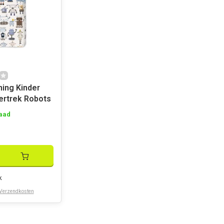
Kinder
rtrek Robots
aad
k
Verzendkosten