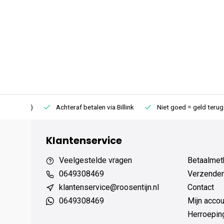
75 (NL)
Achteraf betalen via Billink
Niet goed = geld terug
Klantenservice
Veelgestelde vragen
Betaalmet
0649308469
Verzenden,
klantenservice@roosentijn.nl
Contact
0649308469
Mijn accou
Herroepin