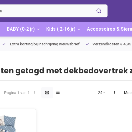
BABY (0-2 jr)
Kids ( 2-16 jr)
Accessoires & Sier
Extra korting bij inschrijving nieuwsbrief
Verzendkosten € 4,95 / G
ten getagd met dekbedovertrek 
Pagina 1 van 1
Mee