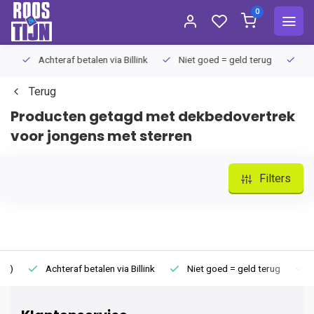
0
Achteraf betalen via Billink
Niet goed = geld terug
Extra
Terug
Producten getagd met dekbedovertrek
voor jongens met sterren
Filters
Achteraf betalen via Billink
Niet goed = geld terug
Extr