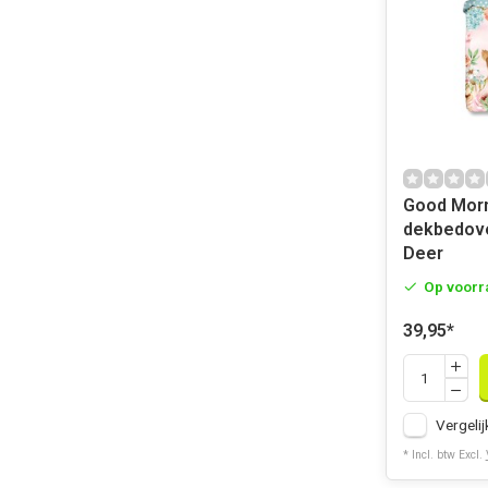
Good Morning 
dekbedove
Deer
Op voorr
39,95
*
Vergelij
* Incl. btw Excl.