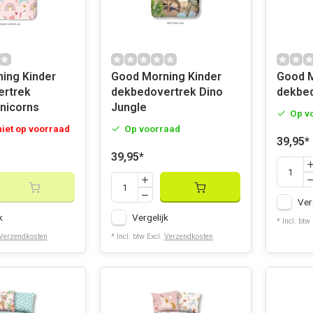
Kinder
Good Morning Kinder
Good Morn
ertrek
dekbedovertrek Dino
dekbed
nicorns
Jungle
Op v
 niet op voorraad
Op voorraad
39,95
*
39,95
*
Ver
k
Vergelijk
* Incl. btw
Verzendkosten
* Incl. btw Excl.
Verzendkosten