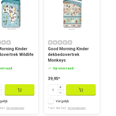
ing Kinder
Good Morning Kinder
overtrek Wildlife
dekbedovertrek
Monkeys
oorraad
Op voorraad
39,95
*
gelijk
Vergelijk
 Excl.
Verzendkosten
* Incl. btw Excl.
Verzendkosten