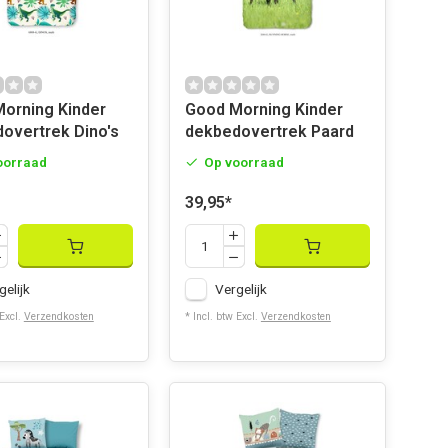
ing Kinder
Good Morning Kinder
overtrek Dino's
dekbedovertrek Paard
oorraad
Op voorraad
39,95
*
gelijk
Vergelijk
 Excl.
Verzendkosten
* Incl. btw Excl.
Verzendkosten