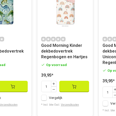
Good Morning Kinder
Good Morn
bedovertrek
dekbedovertrek
dekbe
Regenbogen en Hartjes
Unicor
Regen
aad
Op voorraad
Op v
39,95
*
39,95
*
k
Vergelijk
Ver
Verzendkosten
* Incl. btw Excl.
Verzendkosten
* Incl. btw