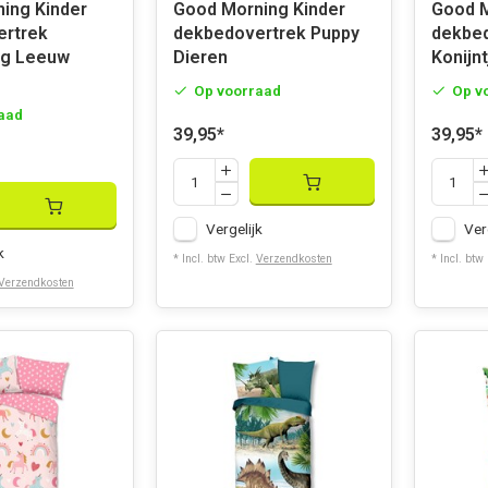
Kinder
Good Morning Kinder
Good Morn
ertrek
dekbedovertrek Puppy
dekbed
g Leeuw
Dieren
Konijnt
Op voorraad
Op v
aad
39,95
*
39,95
*
Vergelijk
Ver
k
* Incl. btw Excl.
Verzendkosten
* Incl. btw
Verzendkosten