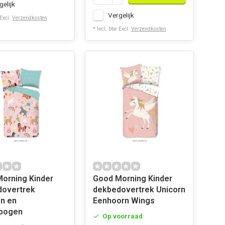
gelijk
Vergelijk
 Excl.
Verzendkosten
* Incl. btw Excl.
Verzendkosten
ing Kinder
Good Morning Kinder
dovertrek
dekbedovertrek Unicorn
n en
Eenhoorn Wings
bogen
Op voorraad