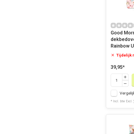
Good Morning 
dekbedov
Rainbow U
Tijdelijk
39,95
*
Vergelij
* Incl. btw Excl.