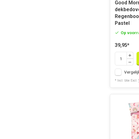
Good Morning 
dekbedov
Regenboo
Pastel
Op voorr
39,95
*
Vergelij
* Incl. btw Excl.