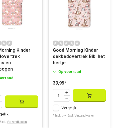
ing Kinder
Good Morning Kinder
dovertrek
dekbedovertrek Bibi het
ns en
hertje
bogen
Op voorraad
oorraad
39,95
*
Vergelijk
gelijk
* Incl. btw Excl.
Verzendkosten
 Excl.
Verzendkosten