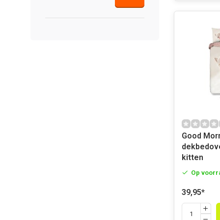
Good Morning 
dekbedover
kitten
Op voorr
39,95
*