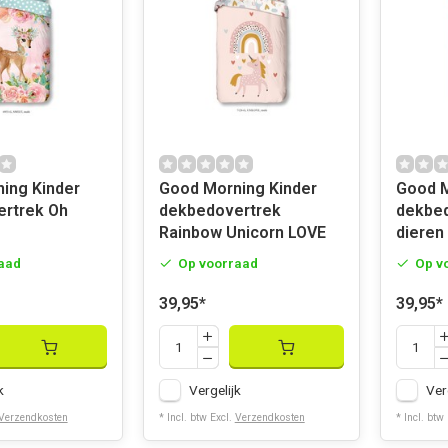
Kinder
Good Morning Kinder
Good Morn
rtrek Oh
dekbedovertrek
dekbed
Rainbow Unicorn LOVE
dieren
aad
Op voorraad
Op v
39,95
*
39,95
*
k
Vergelijk
Ver
Verzendkosten
* Incl. btw Excl.
Verzendkosten
* Incl. btw