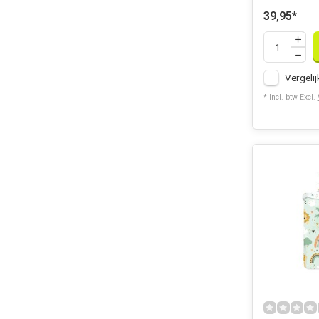
39,95
*
Vergelij
* Incl. btw Excl.