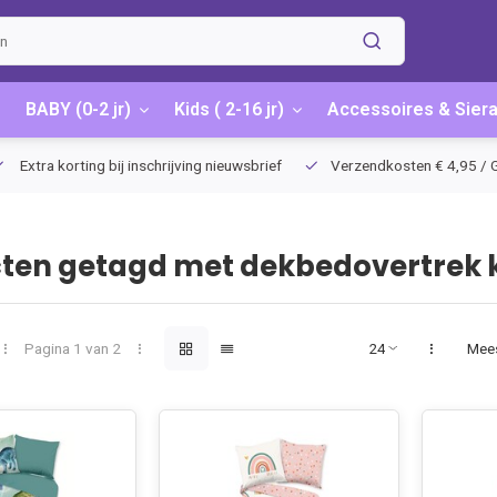
BABY (0-2 jr)
Kids ( 2-16 jr)
Accessoires & Sier
Extra korting bij inschrijving nieuwsbrief
Verzendkosten € 4,95 / G
ten getagd met dekbedovertrek 
Pagina 1 van 2
Mee