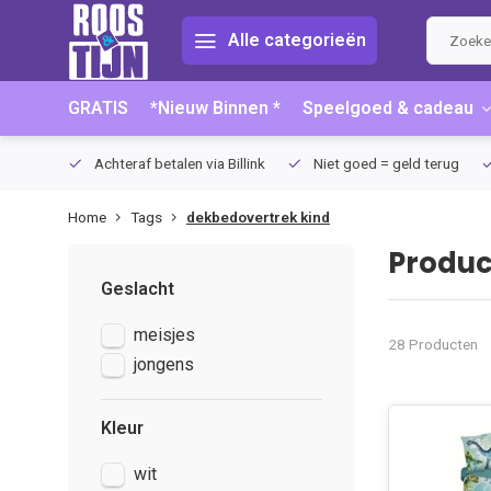
Alle categorieën
GRATIS
*Nieuw Binnen *
Speelgoed & cadeau
75 (NL)
Achteraf betalen via Billink
Niet goed = geld terug
Home
Tags
dekbedovertrek kind
Produc
Geslacht
meisjes
28 Producten
jongens
Kleur
wit