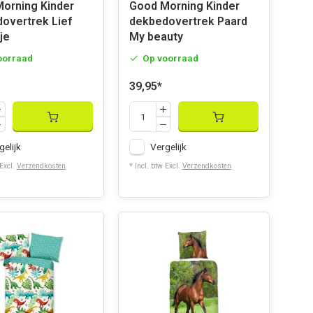
ing Kinder
Good Morning Kinder
overtrek Lief
dekbedovertrek Paard
je
My beauty
oorraad
Op voorraad
39,95
*
gelijk
Vergelijk
 Excl.
Verzendkosten
* Incl. btw Excl.
Verzendkosten