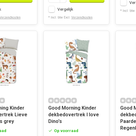
Ver
k
Vergelijk
* Incl. btw
Verzendkosten
* Incl. btw Excl.
Verzendkosten
Kinder
Good Morning Kinder
Good Morn
rtrek Lieve
dekbedovertrek I love
dekbe
s grey
Dino's
Paarde
Regen
aad
Op voorraad