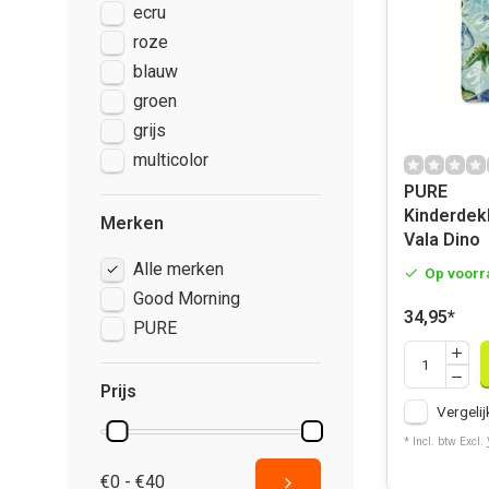
ecru
roze
blauw
groen
grijs
multicolor
PURE
Kinderdek
Merken
Vala Dino
Alle merken
Op voorr
Good Morning
34,95
*
PURE
Prijs
Vergelij
* Incl. btw Excl.
€0 - €40