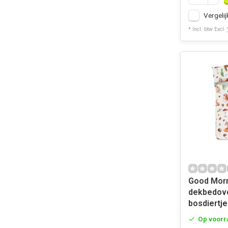
Vergelij
* Incl. btw Excl.
Good Morning 
dekbedove
bosdiertje
Op voorr