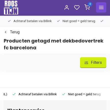
0
Achteraf betalen via Billink
Niet goed = geld terug
Extra
Terug
Producten getagd met dekbedovertrek
fc barcelona
Filters
Achteraf betalen via Billink
Niet goed = geld terug
Extr