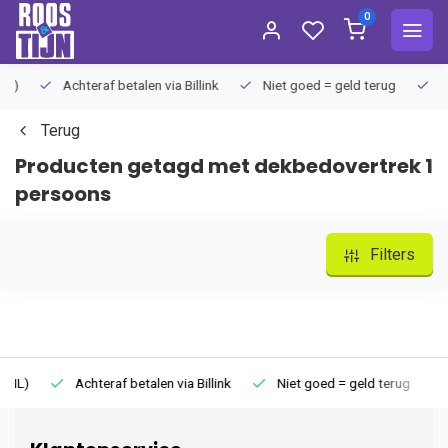
0
Achteraf betalen via Billink
Niet goed = geld terug
Extra
Terug
Producten getagd met dekbedovertrek 1
persoons
Filters
Achteraf betalen via Billink
Niet goed = geld terug
Extr