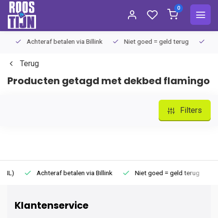
0
Achteraf betalen via Billink
Niet goed = geld terug
Extra
Terug
Producten getagd met dekbed flamingo
Filters
Achteraf betalen via Billink
Niet goed = geld terug
Extr
Klantenservice