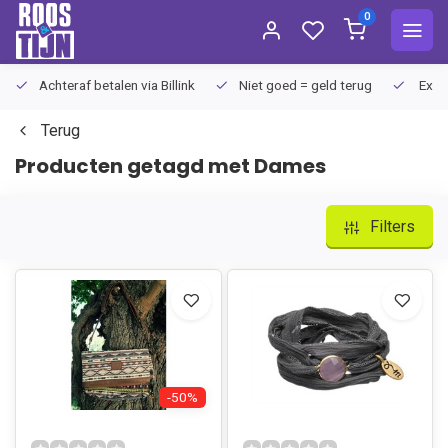
0
Achteraf betalen via Billink
Niet goed = geld terug
Extra
Terug
Producten getagd met Dames
Filters
-50%