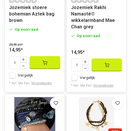
Jozemiek stoere
Jozemiek Rakhi
bohemian Aztek bag
Namasté©
brown
wikkelarmband Mae
Chan grey
Op voorraad
Op voorraad
29,95
AVP
14,95
*
14,95
*
Vergelijk
Vergelijk
* Incl. btw Excl.
Verzendkosten
* Incl. btw Excl.
Verzendkosten