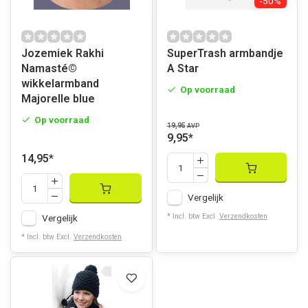
-50%
Jozemiek Rakhi
SuperTrash armbandje
Namasté©
A Star
wikkelarmband
Op voorraad
Majorelle blue
Op voorraad
19,95
AVP
9,95
*
14,95
*
Vergelijk
* Incl. btw Excl.
Verzendkosten
Vergelijk
* Incl. btw Excl.
Verzendkosten