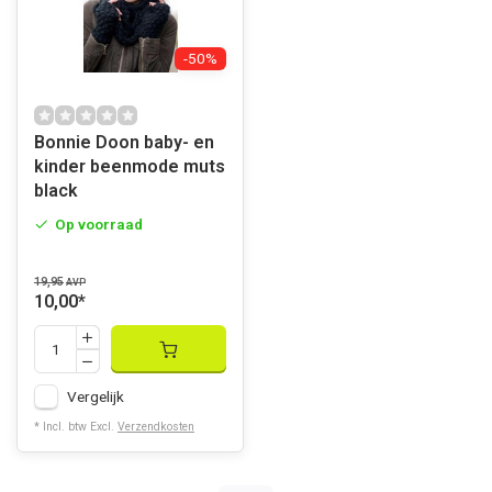
-50%
Bonnie Doon baby- en
kinder beenmode muts
black
Op voorraad
19,95
AVP
10,00
*
Vergelijk
* Incl. btw Excl.
Verzendkosten