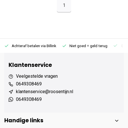
1
Achteraf betalen via Billink
Niet goed = geld terug
Extr
Klantenservice
Veelgestelde vragen
0649308469
klantenservice@roosentijn.nl
0649308469
Handige links