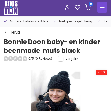
0
Achteraf betalen via Billink
Niet goed = geld terug
Extra
Terug
Bonnie Doon baby- en kinder
beenmode
muts black
0/5 (0 Reviews)
Vergelijk
-50%