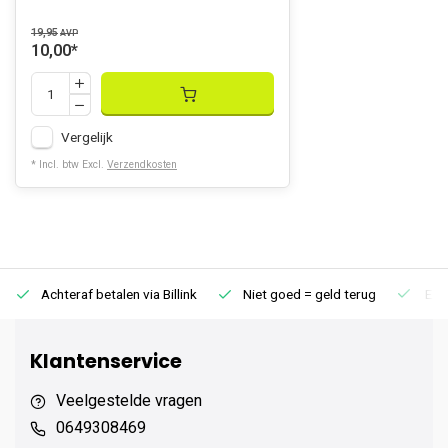
19,95
AVP
10,00
*
Vergelijk
* Incl. btw Excl.
Verzendkosten
Achteraf betalen via Billink
Niet goed = geld terug
Extr
Klantenservice
Veelgestelde vragen
0649308469