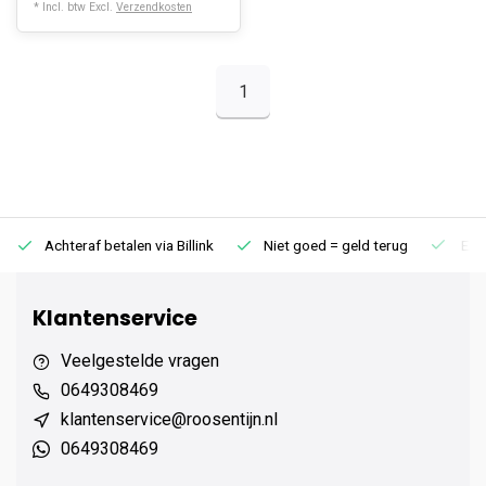
* Incl. btw Excl.
Verzendkosten
1
Achteraf betalen via Billink
Niet goed = geld terug
Extr
Klantenservice
Veelgestelde vragen
0649308469
klantenservice@roosentijn.nl
0649308469