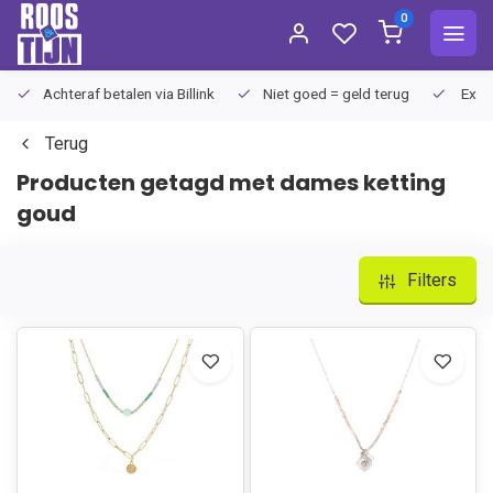
0
Achteraf betalen via Billink
Niet goed = geld terug
Extra
Terug
Producten getagd met dames ketting
goud
Filters