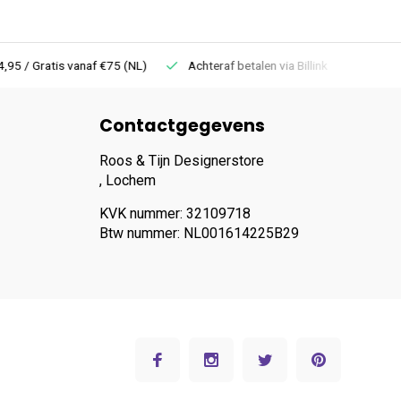
 Gratis vanaf €75 (NL)
Achteraf betalen via Billink
Niet goed =
Contactgegevens
Roos & Tijn Designerstore
, Lochem
KVK nummer: 32109718
Btw nummer: NL001614225B29