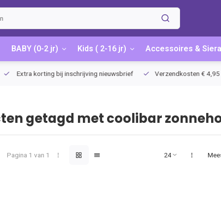
BABY (0-2 jr)
Kids ( 2-16 jr)
Accessoires & Sier
Extra korting bij inschrijving nieuwsbrief
Verzendkosten € 4,95 / G
ten getagd met coolibar zonneh
Pagina 1 van 1
Mee