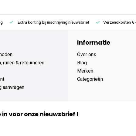
Extra korting bij inschrijving nieuwsbrief
Verzendkosten € 4,95 /
Informatie
hoden
Over ons
 ruilen & retourneren
Blog
Merken
nt
Categorieën
g aanvragen
je in voor onze nieuwsbrief !