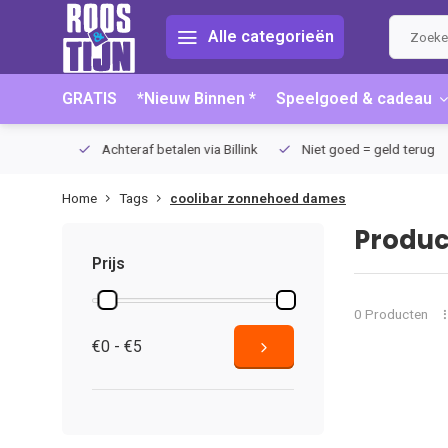
Alle categorieën
GRATIS
*Nieuw Binnen *
Speelgoed & cadeau
75 (NL)
Achteraf betalen via Billink
Niet goed = geld terug
Home
Tags
coolibar zonnehoed dames
Produc
Prijs
0 Producten
€0 - €5