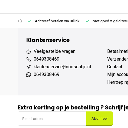
75 (NL)
Achteraf betalen via Billink
Niet goed = geld terug
Klantenservice
Veelgestelde vragen
Betaalmet
0649308469
Verzenden,
klantenservice@roosentijn.nl
Contact
0649308469
Mijn accou
Herroepin
Extra korting op je bestelling ? Schrijf 
Abonneer