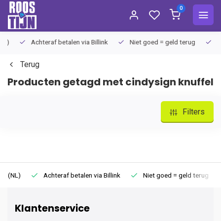
0
Achteraf betalen via Billink
Niet goed = geld terug
Extra
Terug
Producten getagd met cindysign knuffel
Filters
)
Achteraf betalen via Billink
Niet goed = geld terug
Ext
Klantenservice