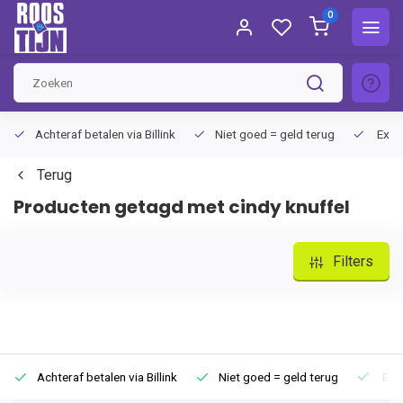
0
Achteraf betalen via Billink
Niet goed = geld terug
Extra
Terug
Producten getagd met cindy knuffel
Filters
Achteraf betalen via Billink
Niet goed = geld terug
Extr