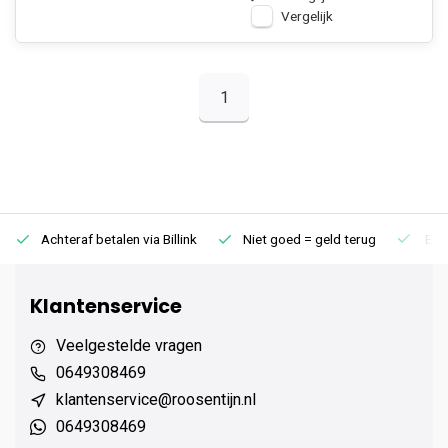
Vergelijk
1
Achteraf betalen via Billink
Niet goed = geld terug
Extr
Klantenservice
Veelgestelde vragen
0649308469
klantenservice@roosentijn.nl
0649308469