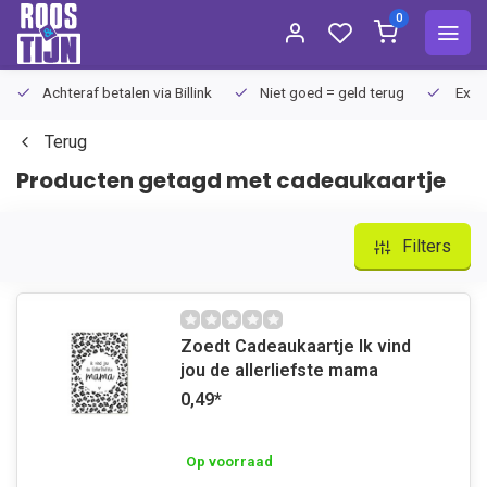
0
Achteraf betalen via Billink
Niet goed = geld terug
Extra
Terug
Producten getagd met cadeaukaartje
Filters
Zoedt Cadeaukaartje Ik vind
jou de allerliefste mama
0,49
*
Op voorraad