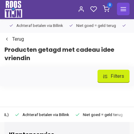
0
Achteraf betalen via Billink
Niet goed = geld terug
Extra
Terug
Producten getagd met cadeau idee
vriendin
Filters
Achteraf betalen via Billink
Niet goed = geld terug
Extr