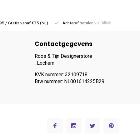
 Gratis vanaf €75 (NL)
Achteraf betalen via Billink
Niet goed =
Contactgegevens
Roos & Tijn Designerstore
, Lochem
KVK nummer: 32109718
Btw nummer: NL001614225B29