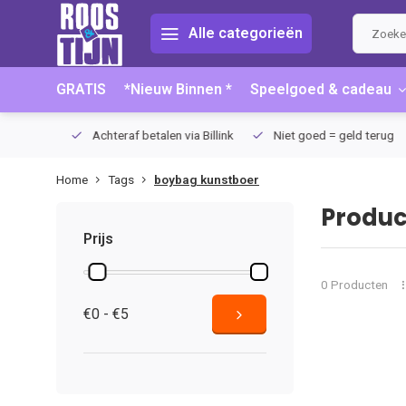
Alle categorieën
GRATIS
*Nieuw Binnen *
Speelgoed & cadeau
75 (NL)
Achteraf betalen via Billink
Niet goed = geld terug
Home
Tags
boybag kunstboer
Produc
Prijs
0 Producten
€0 - €5