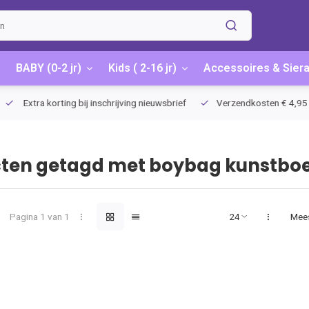
BABY (0-2 jr)
Kids ( 2-16 jr)
Accessoires & Sier
Extra korting bij inschrijving nieuwsbrief
Verzendkosten € 4,95 / G
ten getagd met boybag kunstbo
Pagina 1 van 1
Mee