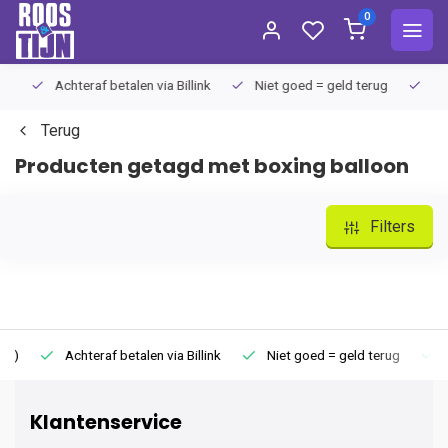
0
Achteraf betalen via Billink
Niet goed = geld terug
Extra
Terug
Producten getagd met boxing balloon
Filters
Achteraf betalen via Billink
Niet goed = geld terug
Extr
Klantenservice