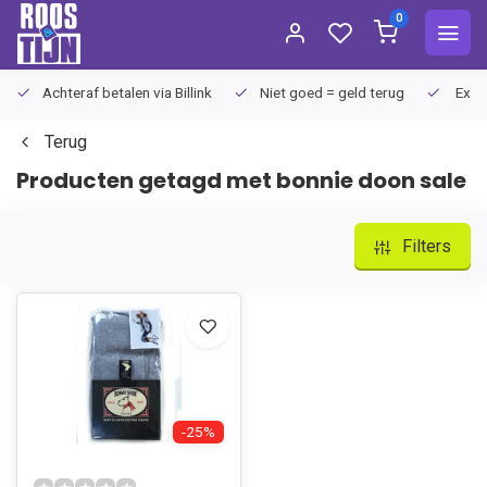
0
Achteraf betalen via Billink
Niet goed = geld terug
Extra
Terug
Producten getagd met bonnie doon sale
Filters
-25%