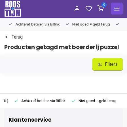
0
Achteraf betalen via Billink
Niet goed = geld terug
Extra
Terug
Producten getagd met boerderij puzzel
Filters
Achteraf betalen via Billink
Niet goed = geld terug
Extr
Klantenservice