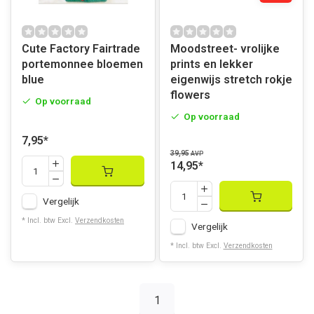
Cute Factory Fairtrade
Moodstreet- vrolijke
portemonnee bloemen
prints en lekker
blue
eigenwijs stretch rokje
flowers
Op voorraad
Op voorraad
7,95
*
39,95
AVP
14,95
*
Vergelijk
* Incl. btw Excl.
Verzendkosten
Vergelijk
* Incl. btw Excl.
Verzendkosten
1