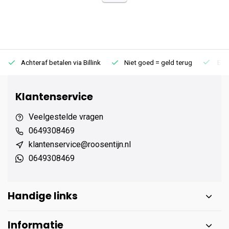
Achteraf betalen via Billink
Niet goed = geld terug
Extr
Klantenservice
Veelgestelde vragen
0649308469
klantenservice@roosentijn.nl
0649308469
Handige links
Informatie