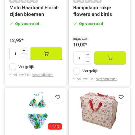
Molo Haarband Floral-
Bampidano rokje
zijden bloemen
flowers and birds
Op voorraad
Op voorraad
39,95
12,95
*
AVP
10,00
*
Vergelijk
Vergelijk
* Incl. btw Excl.
Verzendkosten
* Incl. btw Excl.
Verzendkosten
-47%