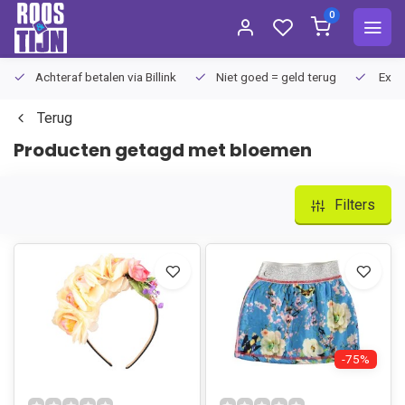
0
Achteraf betalen via Billink
Niet goed = geld terug
Extra
Terug
Producten getagd met bloemen
Filters
-75%