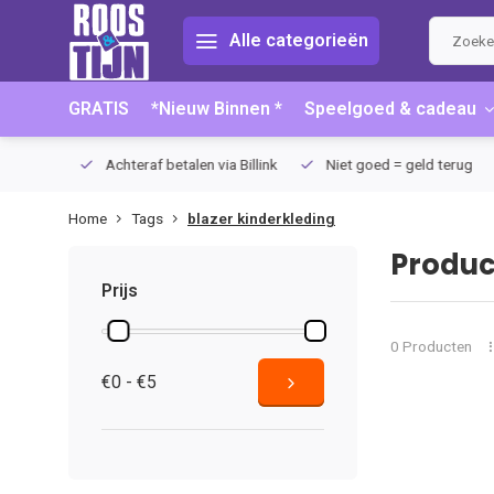
Alle categorieën
GRATIS
*Nieuw Binnen *
Speelgoed & cadeau
75 (NL)
Achteraf betalen via Billink
Niet goed = geld terug
Home
Tags
blazer kinderkleding
Produc
Prijs
0 Producten
€0 - €5