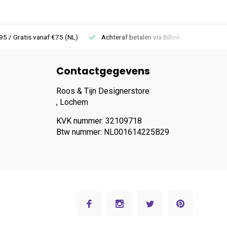
 Gratis vanaf €75 (NL)
Achteraf betalen via Billink
Niet goed =
Contactgegevens
Roos & Tijn Designerstore
, Lochem
KVK nummer: 32109718
Btw nummer: NL001614225B29