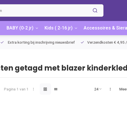
BABY (0-2 jr)
Kids ( 2-16 jr)
Accessoires & Sier
Extra korting bij inschrijving nieuwsbrief
Verzendkosten € 4,95 / G
ten getagd met blazer kinderkle
Pagina 1 van 1
Mee