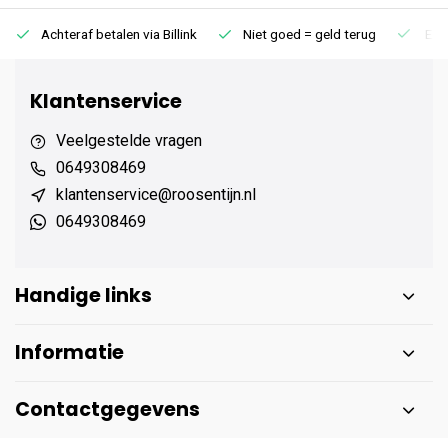
Achteraf betalen via Billink
Niet goed = geld terug
Extr
Klantenservice
Veelgestelde vragen
0649308469
klantenservice@roosentijn.nl
0649308469
Handige links
Informatie
Contactgegevens