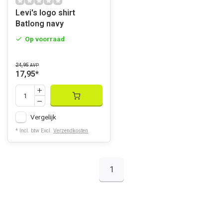
Levi's logo shirt
Batlong navy
Op voorraad
24,95
AVP
17,95
*
Vergelijk
* Incl. btw Excl.
Verzendkosten
1