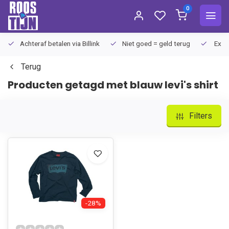
0
Achteraf betalen via Billink
Niet goed = geld terug
Extra
Terug
Producten getagd met blauw levi's shirt
Filters
-28%