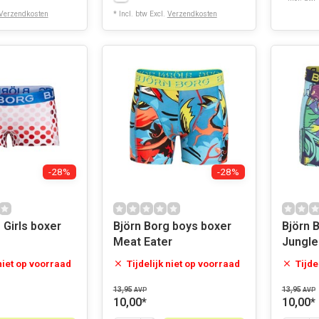
Verzendkosten
* Incl. btw Excl.
Verzendkosten
-28%
-28%
 Girls boxer
Björn Borg boys boxer
Björn 
Meat Eater
Jungle
 niet op voorraad
Tijdelijk niet op voorraad
Tijde
13,95
13,95
AVP
AVP
10,00
*
10,00
*