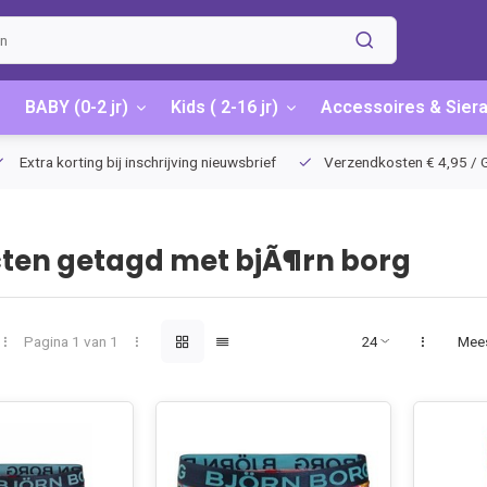
BABY (0-2 jr)
Kids ( 2-16 jr)
Accessoires & Sier
Extra korting bij inschrijving nieuwsbrief
Verzendkosten € 4,95 / G
ten getagd met bjÃ¶rn borg
Pagina 1 van 1
Mee