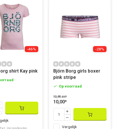
-46%
-28%
org shirt Kay pink
Björn Borg girls boxer
pink stripe
oorraad
Op voorraad
13,95
AVP
10,00
*
gelijk
Vergelijk
 Excl.
Verzendkosten