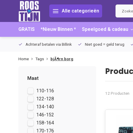
Alle categorieën
GRATIS
*Nieuw Binnen *
Speelgoed & cadeau
75 (NL)
Achteraf betalen via Billink
Niet goed = geld terug
Home
Tags
bjÃ¶rn borg
Produc
Maat
110-116
12 Producten
122-128
134-140
146-152
158-164
170-176