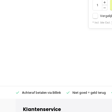
Vergelij
* Incl. btw Excl.
75 (NL)
Achteraf betalen via Billink
Niet goed = geld terug
Klantenservice