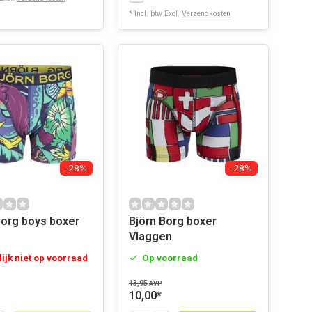
* Incl. btw Excl.
Verzendkosten
-28%
-28%
Borg boys boxer
Björn Borg boxer
Vlaggen
lijk niet op voorraad
Op voorraad
13,95
AVP
10,00
*