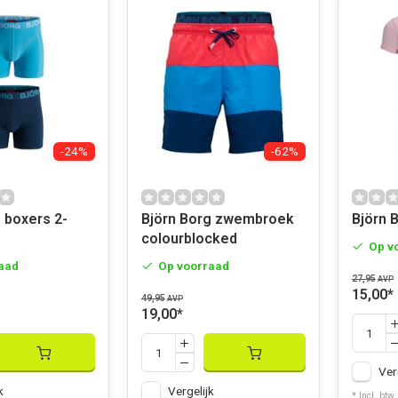
-24%
-62%
 boxers 2-
Björn Borg zwembroek
Björn B
colourblocked
Op v
aad
Op voorraad
27,95
AVP
15,00
*
49,95
AVP
19,00
*
Ver
k
Vergelijk
* Incl. btw