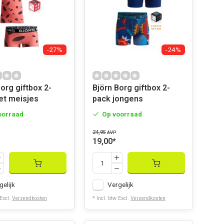
-27%
-24%
org giftbox 2-
Björn Borg giftbox 2-
et meisjes
pack jongens
oorraad
Op voorraad
24,95
AVP
19,00
*
gelijk
Vergelijk
 Excl.
Verzendkosten
* Incl. btw Excl.
Verzendkosten