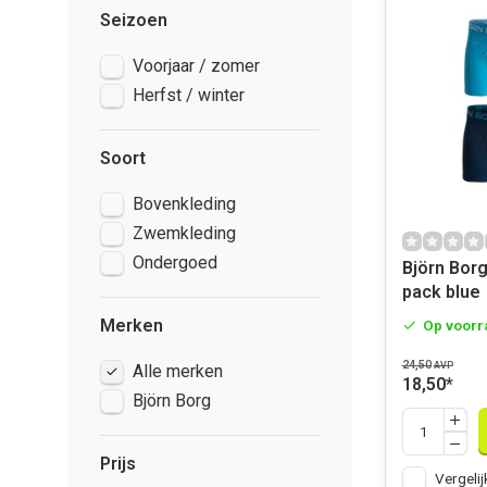
Seizoen
Voorjaar / zomer
Herfst / winter
Soort
Bovenkleding
Zwemkleding
Ondergoed
Björn Borg
pack blue
Merken
Op voorr
24,50
AVP
Alle merken
18,50
*
Björn Borg
Prijs
Vergelij