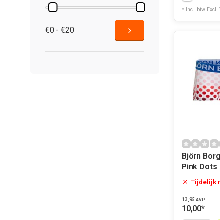
* Incl. btw Excl.
€0 - €20
Björn Borg
Pink Dots
Tijdelijk
13,95
AVP
10,00
*