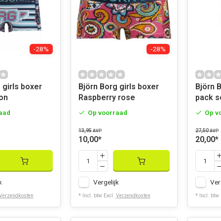
-28%
-28%
 girls boxer
Björn Borg girls boxer
Björn B
on
Raspberry rose
pack s
aad
Op voorraad
Op v
13,95
27,50
AVP
AVP
10,00
*
20,00
*
k
Vergelijk
Ver
Verzendkosten
* Incl. btw Excl.
Verzendkosten
* Incl. btw