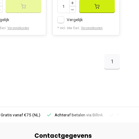
gelijk
Vergelijk
 Excl.
Verzendkosten
* Incl. btw Excl.
Verzendkosten
1
 Gratis vanaf €75 (NL)
Achteraf betalen via Billink
Niet goed =
Contactgegevens