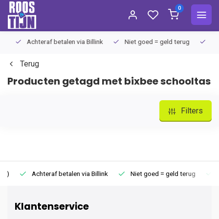
0
Achteraf betalen via Billink
Niet goed = geld terug
Extra
Terug
Producten getagd met bixbee schooltas
Filters
Achteraf betalen via Billink
Niet goed = geld terug
Extr
Klantenservice