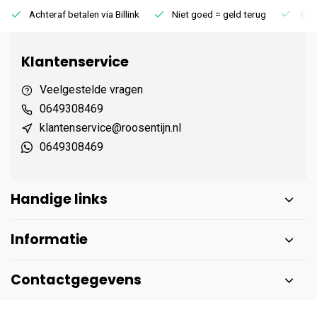
Achteraf betalen via Billink
Niet goed = geld terug
Extr
Klantenservice
Veelgestelde vragen
0649308469
klantenservice@roosentijn.nl
0649308469
Handige links
Informatie
Contactgegevens