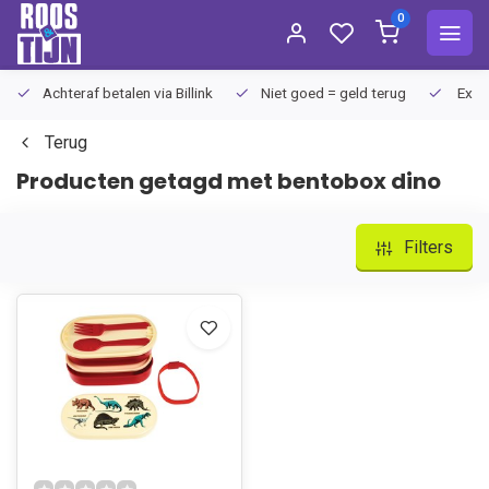
0
Achteraf betalen via Billink
Niet goed = geld terug
Extra
Terug
Producten getagd met bentobox dino
Filters