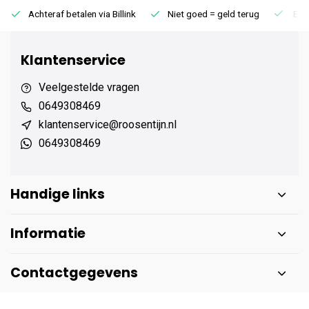
Achteraf betalen via Billink
Niet goed = geld terug
Extr
Klantenservice
Veelgestelde vragen
0649308469
klantenservice@roosentijn.nl
0649308469
Handige links
Informatie
Contactgegevens