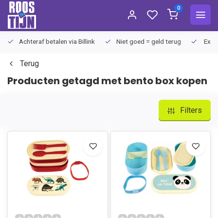
0
Achteraf betalen via Billink
Niet goed = geld terug
Extra
Terug
Producten getagd met bento box kopen
Filters