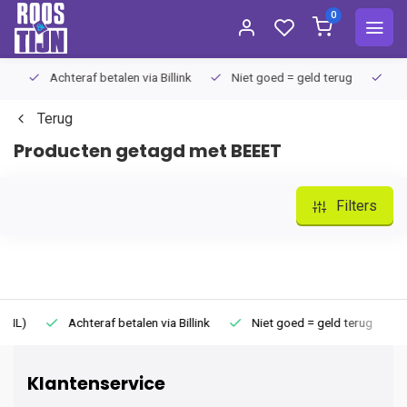
0
Achteraf betalen via Billink
Niet goed = geld terug
Extra
Terug
Producten getagd met BEEET
Filters
Achteraf betalen via Billink
Niet goed = geld terug
Extr
Klantenservice