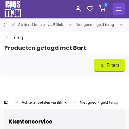
0
Achteraf betalen via Billink
Niet goed = geld terug
Extra
Terug
Producten getagd met Bart
Filters
Achteraf betalen via Billink
Niet goed = geld terug
Extr
Klantenservice