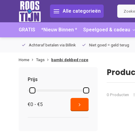
Alle categorieën
GRATIS
*Nieuw Binnen *
Speelgoed & cadeau
75 (NL)
Achteraf betalen via Billink
Niet goed = geld terug
Home
Tags
bambi dekbed roze
Produc
Prijs
0 Producten
€0 - €5