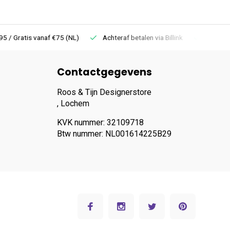
 Gratis vanaf €75 (NL)
Achteraf betalen via Billink
Niet goed =
Contactgegevens
Roos & Tijn Designerstore
, Lochem
KVK nummer: 32109718
Btw nummer: NL001614225B29