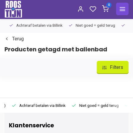
0
Achteraf betalen via Billink
Niet goed = geld terug
Extra
Terug
Producten getagd met ballenbad
Filters
Achteraf betalen via Billink
Niet goed = geld terug
Extr
Klantenservice