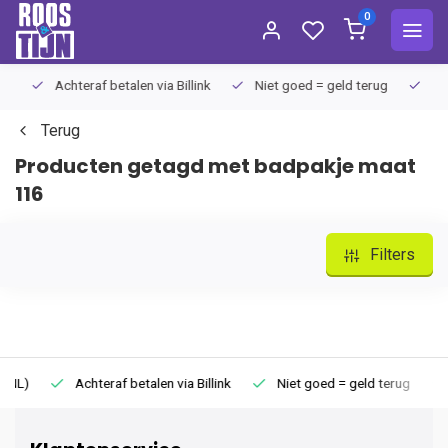
0
Achteraf betalen via Billink
Niet goed = geld terug
Extra
Terug
Producten getagd met badpakje maat
116
Filters
Achteraf betalen via Billink
Niet goed = geld terug
Extr