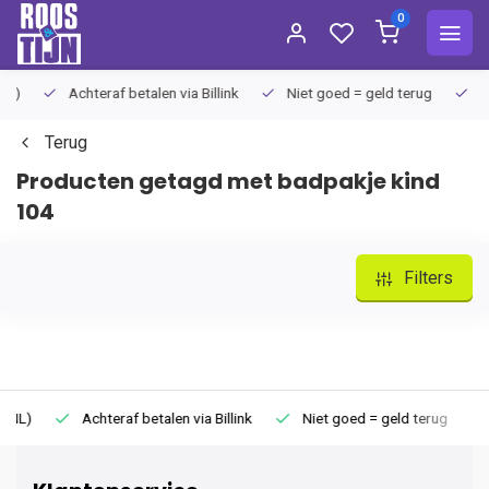
0
Achteraf betalen via Billink
Niet goed = geld terug
Extra
Terug
Producten getagd met badpakje kind
104
Filters
Achteraf betalen via Billink
Niet goed = geld terug
Extr