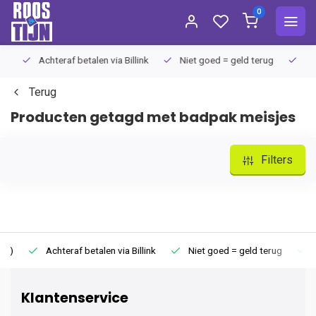
0
Achteraf betalen via Billink
Niet goed = geld terug
Extra
Terug
Producten getagd met badpak meisjes
Filters
Achteraf betalen via Billink
Niet goed = geld terug
Extr
Klantenservice