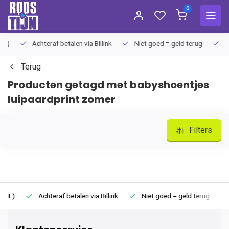
0
Achteraf betalen via Billink
Niet goed = geld terug
Extra
Terug
Producten getagd met babyshoentjes
luipaardprint zomer
Filters
Achteraf betalen via Billink
Niet goed = geld terug
Extr